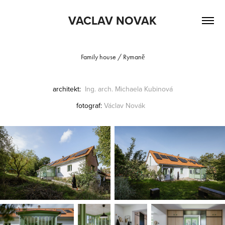
VACLAV NOVAK
Family house / Rymaně
architekt:
Ing. arch. Michaela Kubinová
fotograf:
Václav
Novák