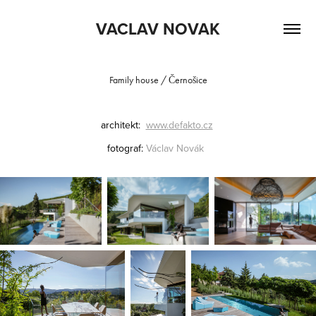
VACLAV NOVAK
Family house / Černošice
architekt:
www.
defakto.cz
fotograf:
Václav
Novák